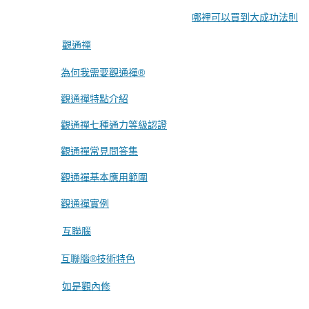
哪裡可以買到大成功法則
觀通禪
為何我需要觀通禪®
觀通禪特點介紹
觀通禪七種通力等級認證
觀通禪常見問答集
觀通禪基本應用範圍
觀通禪實例
互聯腦
互聯腦®技術特色
如是觀內修