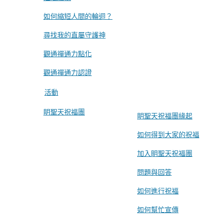
如何縮短人間的輪迴？
尋找我的直屬守護神
觀通禪通力點化
觀通禪通力認證
活動
眀聖天祝福團
眀聖天祝福團緣起
如何得到大家的祝福
加入眀聖天祝福團
問題與回答
如何進行祝福
如何幫忙宣傳