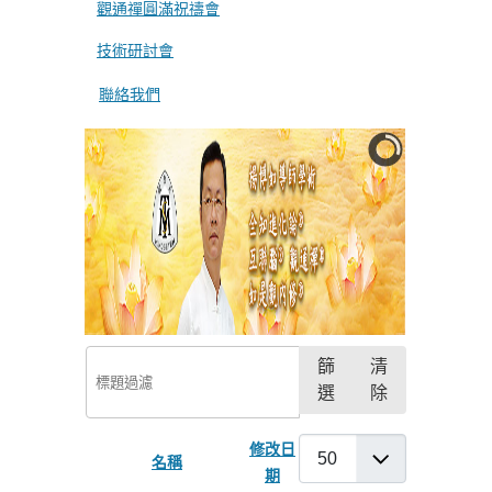
觀通禪圓滿祝禱會
技術研討會
聯絡我們
標題過濾
篩
清
選
除
每頁顯示條數
修改日
名稱
期