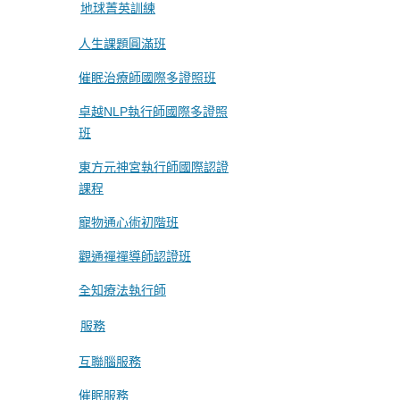
地球菁英訓練
人生課題圓滿班
催眠治療師國際多證照班
卓越NLP執行師國際多證照
班
東方元神宮執行師國際認證
課程
寵物通心術初階班
觀通禪禪導師認證班
全知療法執行師
服務
互聯腦服務
催眠服務