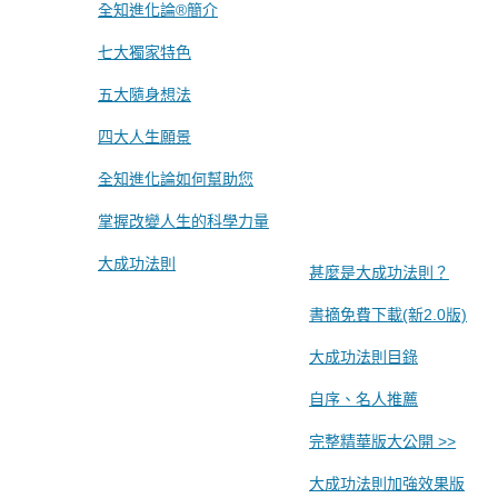
全知進化論®簡介
七大獨家特色
五大隨身想法
四大人生願景
全知進化論如何幫助您
掌握改變人生的科學力量
大成功法則
甚麼是大成功法則？
書摘免費下載(新2.0版)
大成功法則目錄
自序、名人推薦
完整精華版大公開 >>
大成功法則加強效果版