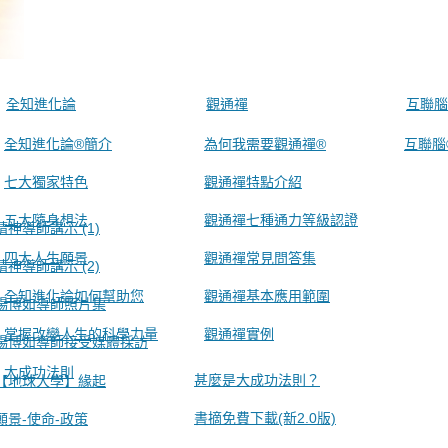
全知進化論
觀通禪
互聯腦
全知進化論®簡介
為何我需要觀通禪®
互聯腦
七大獨家特色
觀通禪特點介紹
五大隨身想法
觀通禪七種通力等級認證
精神導師講示 (1)
四大人生願景
觀通禪常見問答集
精神導師講示 (2)
全知進化論如何幫助您
觀通禪基本應用範圍
楊博如導師照片集
掌握改變人生的科學力量
觀通禪實例
楊博如導師接受媒體採訪
大成功法則
甚麼是大成功法則？
【地球大學】緣起
書摘免費下載(新2.0版)
願景-使命-政策