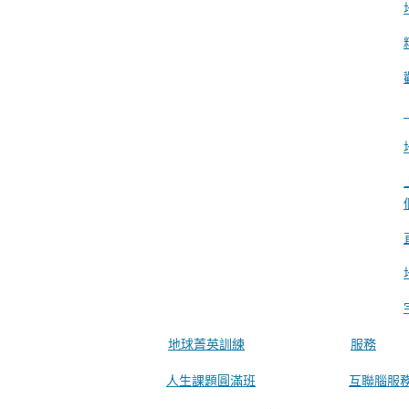
地球菁英訓練
服務
人生課題圓滿班
互聯腦服