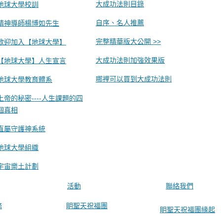
大成功法則目錄
地球大學校訓
自序、名人推薦
精神導師楊博如先生
完整精華版大公開 >>
歡迎加入【地球大學】
大成功法則加強效果版
【地球大學】人生宣言
哪裡可以買到大成功法則
地球大學教育體系
上帝的秘密----人生課題的四
個真相
直屬守護神系統
地球大學組織
宇宙樂土計劃
活動
聯絡我們
務
眀聖天祝福團
眀聖天祝福團緣起