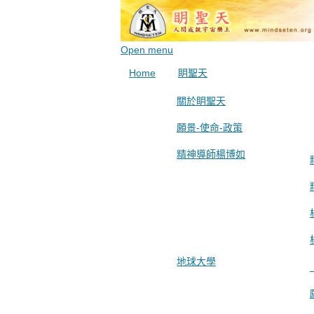
Open menu
Home
眀聖天
關於眀聖天
願景-使命-政策
精神導師楊博如
地球大學