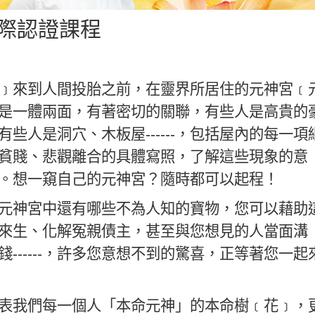
際認證課程
來到人間投胎之前，在靈界所居住的元神
宮
﹝
是一體兩面，有著密切的關聯，有些人是高貴的
些人是洞穴、木板屋------，包括屋內的每一項
貧賤、悲觀離合的具體寫照，了解這些現象的意
。想一窺自己的元神宮？隨時都可以起程！
元
神
宮中還有哪些不為人知的寶物，您可以藉助
來生、化解冤親債主，甚至與您想見的人當面溝
------，許多您意想不到的驚喜，正等著您一起
我們每一個人「本命元神」的本命樹﹝花﹞，