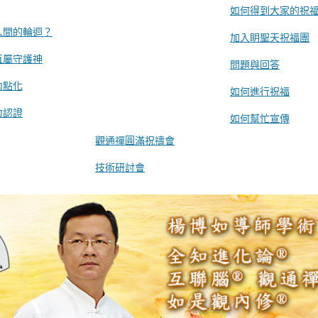
如何得到大家的祝
人間的輪迴？
加入眀聖天祝福團
直屬守護神
問題與回答
力點化
如何進行祝福
力認證
如何幫忙宣傳
觀通禪圓滿祝禱會
技術研討會