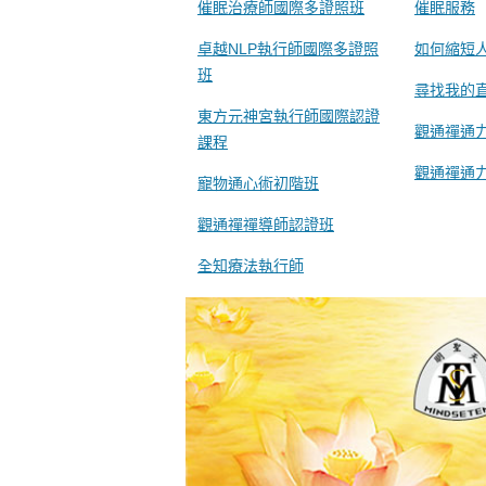
催眠治療師國際多證照班
催眠服務
卓越NLP執行師國際多證照
如何縮短
班
尋找我的
東方元神宮執行師國際認證
觀通禪通
課程
觀通禪通
寵物通心術初階班
觀通禪禪導師認證班
全知療法執行師