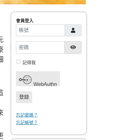
會員登入
帳號
元
密碼
顯示密碼
豪
細
記得我
WebAuthn
這
登錄
來
忘記密碼？
忘記帳號？
更