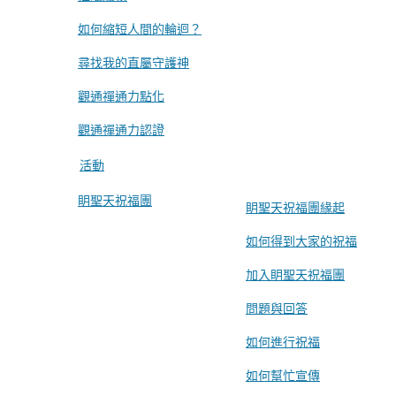
如何縮短人間的輪迴？
尋找我的直屬守護神
觀通禪通力點化
觀通禪通力認證
活動
眀聖天祝福團
眀聖天祝福團緣起
如何得到大家的祝福
加入眀聖天祝福團
問題與回答
如何進行祝福
如何幫忙宣傳