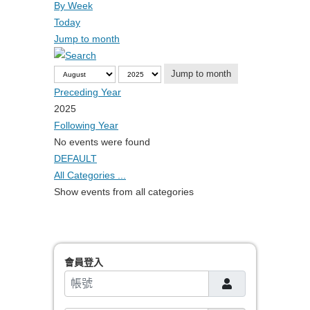
By Week
Today
Jump to month
Jump to month
Preceding Year
2025
Following Year
No events were found
Pagination List Limit
DEFAULT
All Categories ...
Show events from all categories
會員登入
帳號