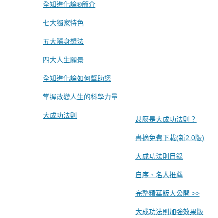
全知進化論®簡介
七大獨家特色
五大隨身想法
四大人生願景
全知進化論如何幫助您
掌握改變人生的科學力量
大成功法則
甚麼是大成功法則？
書摘免費下載(新2.0版)
大成功法則目錄
自序、名人推薦
完整精華版大公開 >>
大成功法則加強效果版