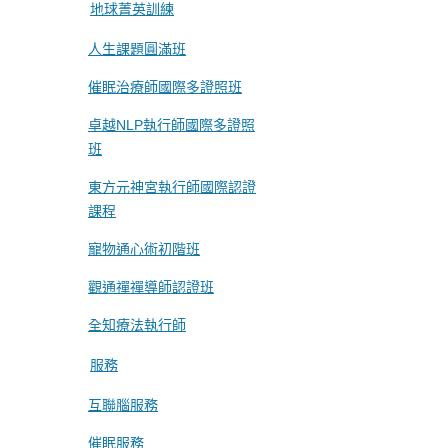
地球菁英訓練
人生課題圓滿班
催眠治療師國際多證照班
卓越NLP執行師國際多證照
班
東方元神宮執行師國際認證
課程
寵物通心術初階班
觀通禪禪導師認證班
全知療法執行師
服務
互聯腦服務
催眠服務