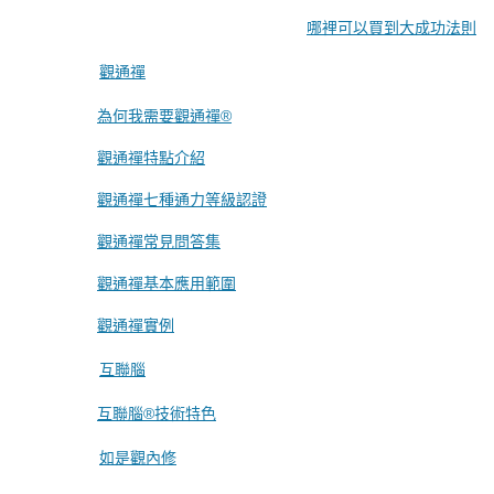
哪裡可以買到大成功法則
觀通禪
為何我需要觀通禪®
觀通禪特點介紹
觀通禪七種通力等級認證
觀通禪常見問答集
觀通禪基本應用範圍
觀通禪實例
互聯腦
互聯腦®技術特色
如是觀內修