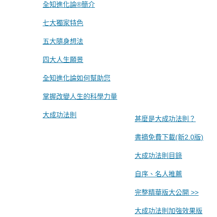
全知進化論®簡介
七大獨家特色
五大隨身想法
四大人生願景
全知進化論如何幫助您
掌握改變人生的科學力量
大成功法則
甚麼是大成功法則？
書摘免費下載(新2.0版)
大成功法則目錄
自序、名人推薦
完整精華版大公開 >>
大成功法則加強效果版