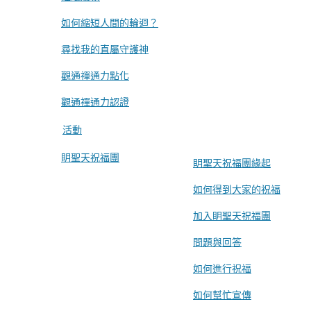
如何縮短人間的輪迴？
尋找我的直屬守護神
觀通禪通力點化
觀通禪通力認證
活動
眀聖天祝福團
眀聖天祝福團緣起
如何得到大家的祝福
加入眀聖天祝福團
問題與回答
如何進行祝福
如何幫忙宣傳