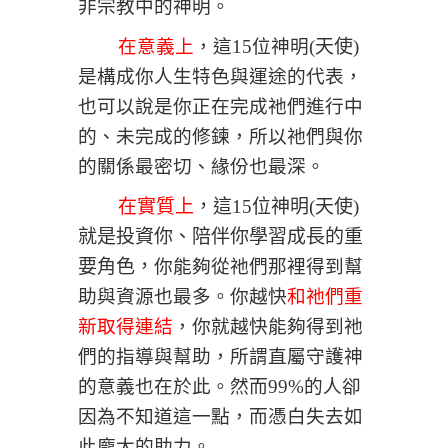
非宗教中的神明。
在意義上
，這15位神明
(
天使
)
是構成你人生特色與運途的代表，
也可以說是你正在完成祂們進行中
的、未完成的修鍊，所以祂們與你
的關係最密切、緣份也最深。
在實質上
，
這15位神明
(
天使
)
就是投資你、陪伴你學習成長的重
要角色，
你能夠從祂們那裡得到幫
助與資源也最多。你越快
和祂
們重
新取得連結
，你就越快能夠得到祂
們的指導與幫助，所謂直屬守護神
的意義也在於此。然而99%的人卻
因為不知道這一點，而憑白失去如
此龐大的助力。