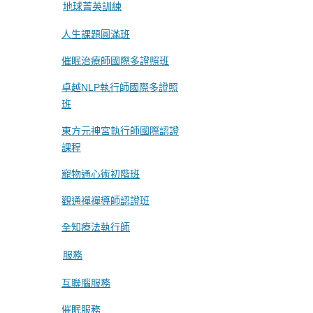
地球菁英訓練
人生課題圓滿班
催眠治療師國際多證照班
卓越NLP執行師國際多證照
班
東方元神宮執行師國際認證
課程
寵物通心術初階班
觀通禪禪導師認證班
全知療法執行師
服務
互聯腦服務
催眠服務