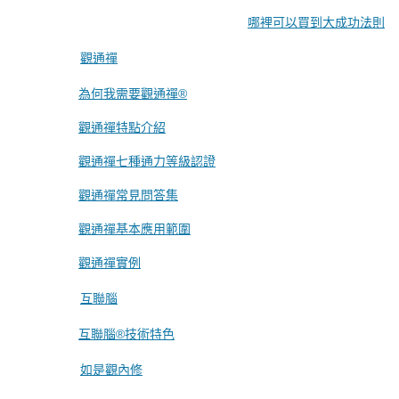
哪裡可以買到大成功法則
觀通禪
為何我需要觀通禪®
觀通禪特點介紹
觀通禪七種通力等級認證
觀通禪常見問答集
觀通禪基本應用範圍
觀通禪實例
互聯腦
互聯腦®技術特色
如是觀內修