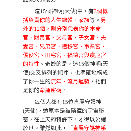
這15個神明(
天使
)中，有
3個概
括負責你的人生總體、家族
等。
另
外的12個，則分別代表你的本命
宮、財帛宮、父母宮、子女宮、夫
妻宮、兄弟宮、遷移宮、事業宮、
僕役宮、田宅宮、福德宮與疾厄宮
的特性
。奇妙的是，這15個神明
(
天
使
)
交叉排列的順序，也準確地構成
了你一生的
流年、流月運勢
，祂們
是你的
命運密碼
。
每個人都有15位直屬守護神
(天使)，這原本是被隱藏的宇宙秘
密，在上天的特許下，才得以公諸
於世
。雖然如此，
「
直屬守護神系