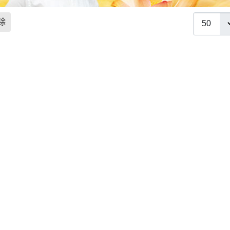
每頁顯示條
除