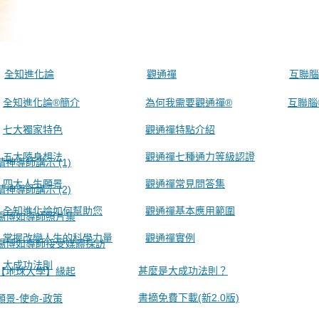
全知進化論
觀通禪
互聯腦
全知進化論®簡介
為何我需要觀通禪®
互聯腦
七大獨家特色
觀通禪特點介紹
五大隨身想法
觀通禪七種通力等級認證
精神導師講示 (1)
四大人生願景
觀通禪常見問答集
精神導師講示 (2)
全知進化論如何幫助您
觀通禪基本應用範圍
楊博如導師照片集
掌握改變人生的科學力量
觀通禪實例
楊博如導師接受媒體採訪
大成功法則
甚麼是大成功法則？
【地球大學】緣起
書摘免費下載(新2.0版)
願景-使命-政策