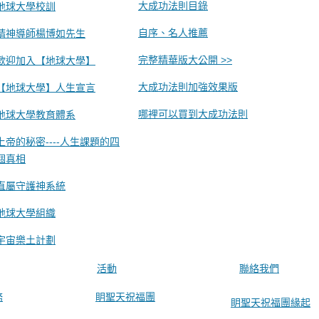
大成功法則目錄
地球大學校訓
自序、名人推薦
精神導師楊博如先生
完整精華版大公開 >>
歡迎加入【地球大學】
大成功法則加強效果版
【地球大學】人生宣言
哪裡可以買到大成功法則
地球大學教育體系
上帝的秘密----人生課題的四
個真相
直屬守護神系統
地球大學組織
宇宙樂土計劃
活動
聯絡我們
務
眀聖天祝福團
眀聖天祝福團緣起