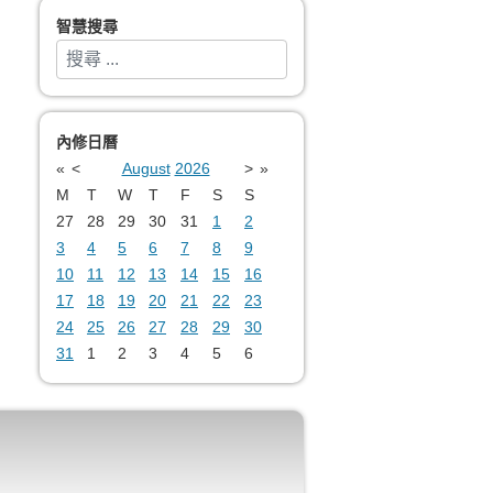
智慧搜尋
搜索
Type 2 or more characters for results.
內修日曆
«
<
August
2026
>
»
M
T
W
T
F
S
S
27
28
29
30
31
1
2
3
4
5
6
7
8
9
10
11
12
13
14
15
16
17
18
19
20
21
22
23
24
25
26
27
28
29
30
31
1
2
3
4
5
6