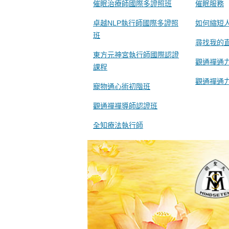
催眠治療師國際多證照班
催眠服務
卓越NLP執行師國際多證照
如何縮短
班
尋找我的
東方元神宮執行師國際認證
觀通禪通
課程
觀通禪通
寵物通心術初階班
觀通禪禪導師認證班
全知療法執行師