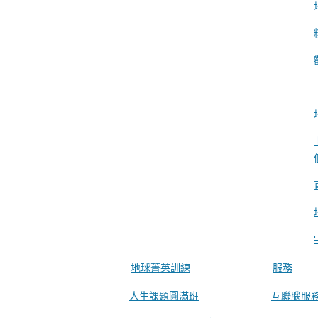
地球菁英訓練
服務
人生課題圓滿班
互聯腦服