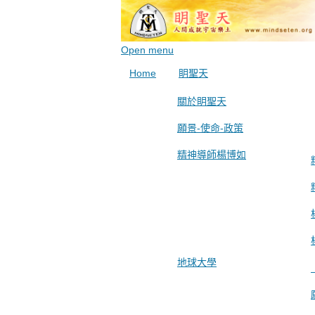
Open menu
Home
眀聖天
關於眀聖天
願景-使命-政策
精神導師楊博如
地球大學