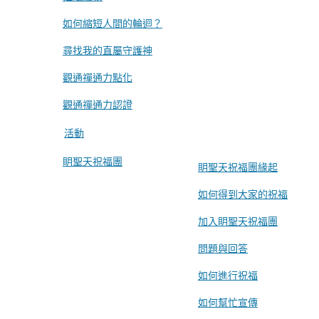
如何縮短人間的輪迴？
尋找我的直屬守護神
觀通禪通力點化
觀通禪通力認證
活動
眀聖天祝福團
眀聖天祝福團緣起
如何得到大家的祝福
加入眀聖天祝福團
問題與回答
如何進行祝福
如何幫忙宣傳