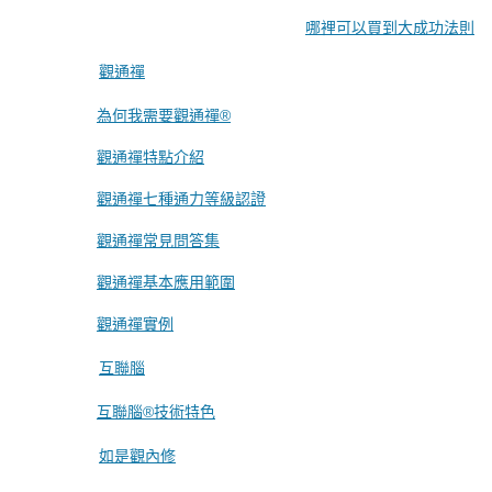
哪裡可以買到大成功法則
觀通禪
為何我需要觀通禪®
觀通禪特點介紹
觀通禪七種通力等級認證
觀通禪常見問答集
觀通禪基本應用範圍
觀通禪實例
互聯腦
互聯腦®技術特色
如是觀內修