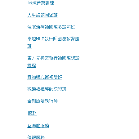
地球菁英訓練
人生課題圓滿班
催眠治療師國際多證照班
卓越NLP執行師國際多證照
班
東方元神宮執行師國際認證
課程
寵物通心術初階班
觀通禪禪導師認證班
全知療法執行師
服務
互聯腦服務
催眠服務