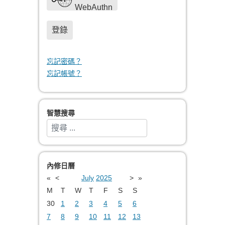
WebAuthn
登錄
忘記密碼？
忘記帳號？
智慧搜尋
搜索
Type 2 or more characters for results.
內修日曆
«
<
July
2025
>
»
M
T
W
T
F
S
S
30
1
2
3
4
5
6
7
8
9
10
11
12
13