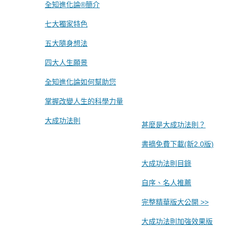
全知進化論®簡介
七大獨家特色
五大隨身想法
四大人生願景
全知進化論如何幫助您
掌握改變人生的科學力量
大成功法則
甚麼是大成功法則？
書摘免費下載(新2.0版)
大成功法則目錄
自序、名人推薦
完整精華版大公開 >>
大成功法則加強效果版