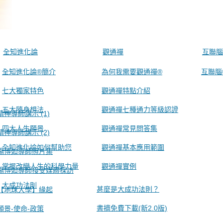
全知進化論
觀通禪
互聯腦
全知進化論®簡介
為何我需要觀通禪®
互聯腦
七大獨家特色
觀通禪特點介紹
五大隨身想法
觀通禪七種通力等級認證
精神導師講示 (1)
四大人生願景
觀通禪常見問答集
精神導師講示 (2)
全知進化論如何幫助您
觀通禪基本應用範圍
楊博如導師照片集
掌握改變人生的科學力量
觀通禪實例
楊博如導師接受媒體採訪
大成功法則
甚麼是大成功法則？
【地球大學】緣起
書摘免費下載(新2.0版)
願景-使命-政策