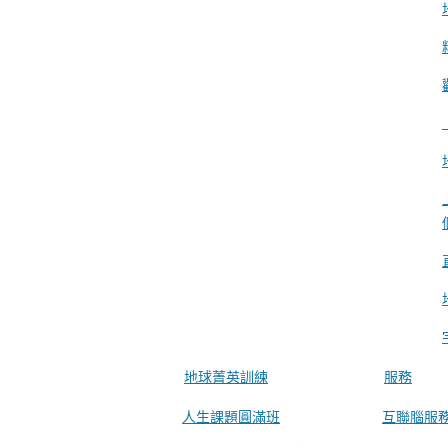
地球菁英訓練
服務
人生課題圓滿班
互聯腦服