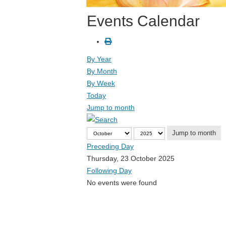
Events Calendar
By Year
By Month
By Week
Today
Jump to month
Jump to month
Preceding Day
Thursday, 23 October 2025
Following Day
No events were found