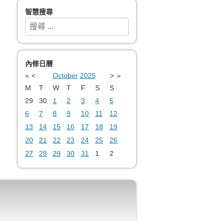
智慧搜尋
搜索
Type 2 or more characters for results.
內修日曆
«
<
October
2025
>
»
M
T
W
T
F
S
S
29
30
1
2
3
4
5
6
7
8
9
10
11
12
13
14
15
16
17
18
19
20
21
22
23
24
25
26
27
28
29
30
31
1
2