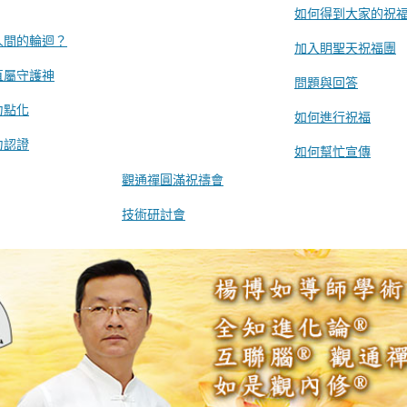
如何得到大家的祝
人間的輪迴？
加入眀聖天祝福團
直屬守護神
問題與回答
力點化
如何進行祝福
力認證
如何幫忙宣傳
觀通禪圓滿祝禱會
技術研討會