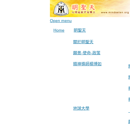
Open menu
Home
眀聖天
關於眀聖天
願景-使命-政策
精神導師楊博如
地球大學