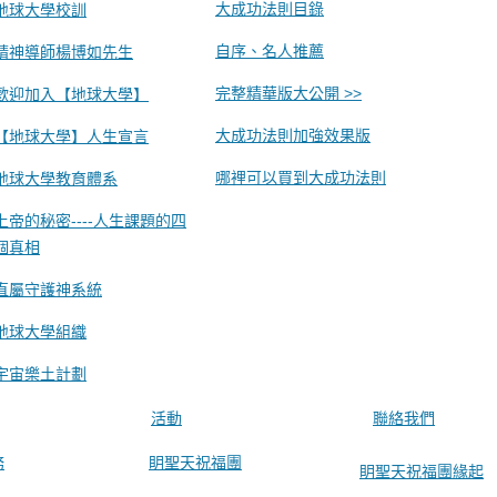
大成功法則目錄
地球大學校訓
自序、名人推薦
精神導師楊博如先生
完整精華版大公開 >>
歡迎加入【地球大學】
大成功法則加強效果版
【地球大學】人生宣言
哪裡可以買到大成功法則
地球大學教育體系
上帝的秘密----人生課題的四
個真相
直屬守護神系統
地球大學組織
宇宙樂土計劃
活動
聯絡我們
務
眀聖天祝福團
眀聖天祝福團緣起