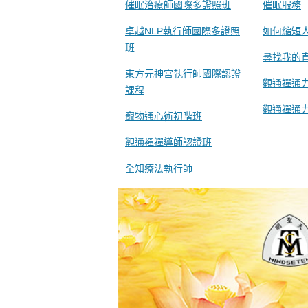
催眠治療師國際多證照班
催眠服務
卓越NLP執行師國際多證照
如何縮短
班
尋找我的
東方元神宮執行師國際認證
觀通禪通
課程
觀通禪通
寵物通心術初階班
觀通禪禪導師認證班
全知療法執行師