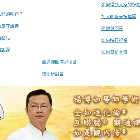
如何得到大家的祝
人間的輪迴？
加入眀聖天祝福團
直屬守護神
問題與回答
力點化
如何進行祝福
力認證
如何幫忙宣傳
觀通禪圓滿祝禱會
技術研討會