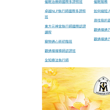
催眠治療師國際多證照班
催眠服務
卓越NLP執行師國際多證照
如何縮短
班
尋找我的
東方元神宮執行師國際認證
觀通禪通
課程
觀通禪通
寵物通心術初階班
觀通禪禪導師認證班
全知療法執行師