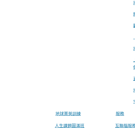
地球菁英訓練
服務
人生課題圓滿班
互聯腦服