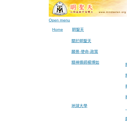
Open menu
Home
眀聖天
關於眀聖天
願景-使命-政策
精神導師楊博如
地球大學