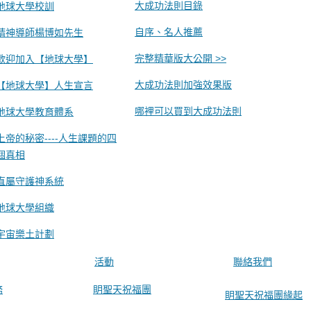
大成功法則目錄
地球大學校訓
自序、名人推薦
精神導師楊博如先生
完整精華版大公開 >>
歡迎加入【地球大學】
大成功法則加強效果版
【地球大學】人生宣言
哪裡可以買到大成功法則
地球大學教育體系
上帝的秘密----人生課題的四
個真相
直屬守護神系統
地球大學組織
宇宙樂土計劃
活動
聯絡我們
務
眀聖天祝福團
眀聖天祝福團緣起