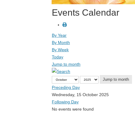
Events Calendar
By Year
By Month
By Week
Today
Jump to month
Jump to month
Preceding Day
Wednesday, 15 October 2025
Following Day
No events were found