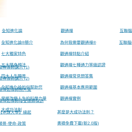
全知進化論
觀通禪
互聯腦
全知進化論®簡介
為何我需要觀通禪®
互聯腦
七大獨家特色
觀通禪特點介紹
五大隨身想法
觀通禪七種通力等級認證
精神導師講示 (1)
四大人生願景
觀通禪常見問答集
精神導師講示 (2)
全知進化論如何幫助您
觀通禪基本應用範圍
楊博如導師照片集
掌握改變人生的科學力量
觀通禪實例
楊博如導師接受媒體採訪
大成功法則
甚麼是大成功法則？
【地球大學】緣起
書摘免費下載(新2.0版)
願景-使命-政策