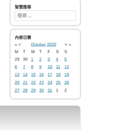
智慧搜尋
搜索
Type 2 or more characters for results.
內修日曆
«
<
October
2025
>
»
M
T
W
T
F
S
S
29
30
1
2
3
4
5
6
7
8
9
10
11
12
13
14
15
16
17
18
19
20
21
22
23
24
25
26
27
28
29
30
31
1
2