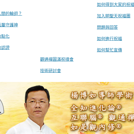
如何得到大家的祝
人間的輪迴？
加入眀聖天祝福團
直屬守護神
問題與回答
力點化
如何進行祝福
力認證
如何幫忙宣傳
觀通禪圓滿祝禱會
技術研討會