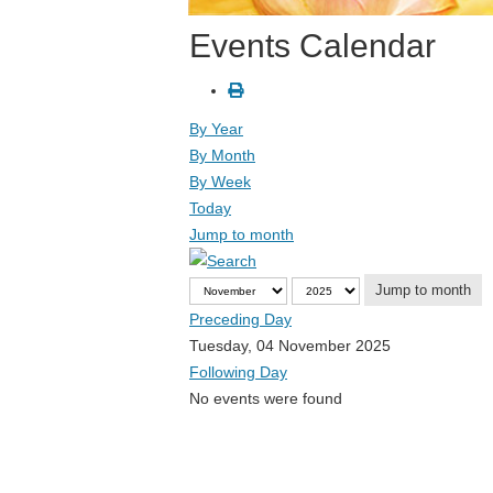
Events Calendar
By Year
By Month
By Week
Today
Jump to month
Jump to month
Preceding Day
Tuesday, 04 November 2025
Following Day
No events were found