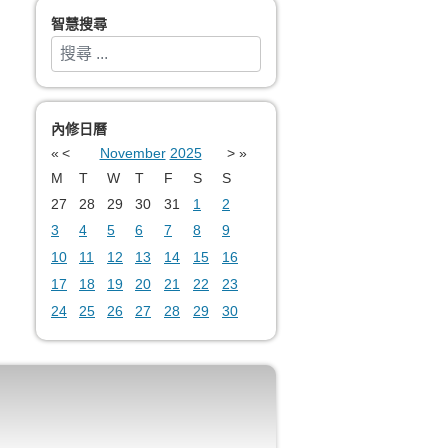
智慧搜尋
搜索
Type 2 or more characters for results.
內修日曆
«
<
November
2025
>
»
M
T
W
T
F
S
S
27
28
29
30
31
1
2
3
4
5
6
7
8
9
10
11
12
13
14
15
16
17
18
19
20
21
22
23
24
25
26
27
28
29
30