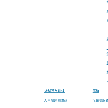
地球菁英訓練
服務
人生課題圓滿班
互聯腦服