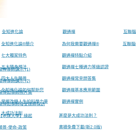
全知進化論
觀通禪
互聯腦
全知進化論®簡介
為何我需要觀通禪®
互聯腦
七大獨家特色
觀通禪特點介紹
五大隨身想法
觀通禪七種通力等級認證
精神導師講示 (1)
四大人生願景
觀通禪常見問答集
精神導師講示 (2)
全知進化論如何幫助您
觀通禪基本應用範圍
楊博如導師照片集
掌握改變人生的科學力量
觀通禪實例
楊博如導師接受媒體採訪
大成功法則
甚麼是大成功法則？
【地球大學】緣起
書摘免費下載(新2.0版)
願景-使命-政策