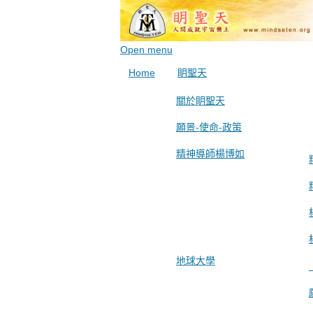
Open menu
Home
眀聖天
關於眀聖天
願景-使命-政策
精神導師楊博如
地球大學