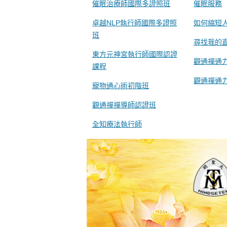
催眠治療師國際多證照班
催眠服務
卓越NLP執行師國際多證照
如何縮短
班
尋找我的
東方元神宮執行師國際認證
觀通禪通
課程
觀通禪通
寵物通心術初階班
觀通禪禪導師認證班
全知療法執行師