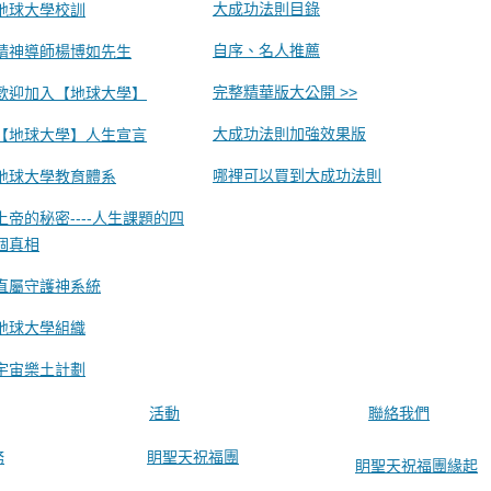
大成功法則目錄
地球大學校訓
自序、名人推薦
精神導師楊博如先生
完整精華版大公開 >>
歡迎加入【地球大學】
大成功法則加強效果版
【地球大學】人生宣言
哪裡可以買到大成功法則
地球大學教育體系
上帝的秘密----人生課題的四
個真相
直屬守護神系統
地球大學組織
宇宙樂土計劃
活動
聯絡我們
務
眀聖天祝福團
眀聖天祝福團緣起