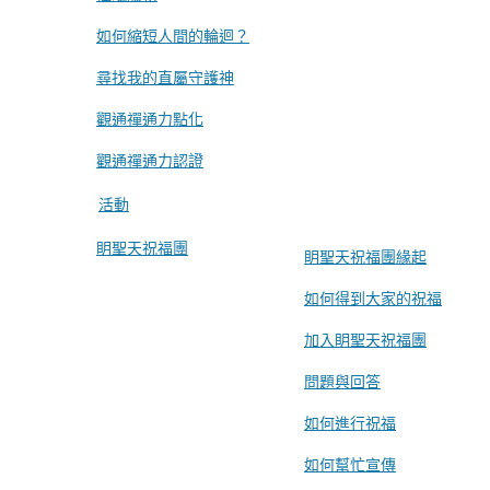
如何縮短人間的輪迴？
尋找我的直屬守護神
觀通禪通力點化
觀通禪通力認證
活動
眀聖天祝福團
眀聖天祝福團緣起
如何得到大家的祝福
加入眀聖天祝福團
問題與回答
如何進行祝福
如何幫忙宣傳