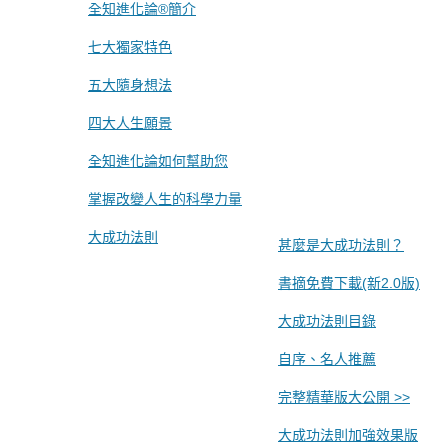
全知進化論®簡介
七大獨家特色
五大隨身想法
四大人生願景
全知進化論如何幫助您
掌握改變人生的科學力量
大成功法則
甚麼是大成功法則？
書摘免費下載(新2.0版)
大成功法則目錄
自序、名人推薦
完整精華版大公開 >>
大成功法則加強效果版