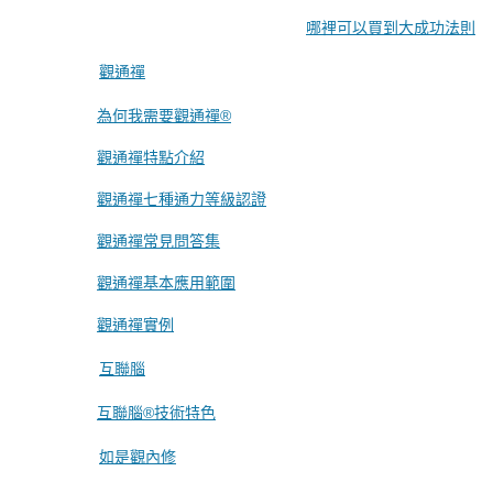
哪裡可以買到大成功法則
觀通禪
為何我需要觀通禪®
觀通禪特點介紹
觀通禪七種通力等級認證
觀通禪常見問答集
觀通禪基本應用範圍
觀通禪實例
互聯腦
互聯腦®技術特色
如是觀內修