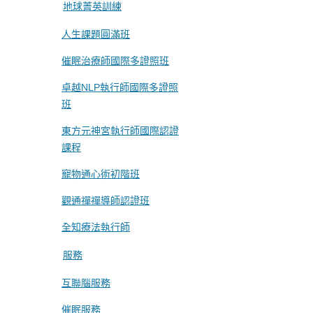
地球菁英訓練
人生課題圓滿班
催眠治療師國際多證照班
卓越NLP執行師國際多證照
班
東方元神宮執行師國際認證
課程
寵物通心術初階班
觀通禪禪導師認證班
全知療法執行師
服務
互聯腦服務
催眠服務