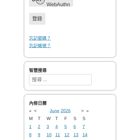
WebAuthn
登錄
忘記密碼？
忘記帳號？
智慧搜尋
搜索
Type 2 or more characters for results.
內修日曆
«
<
June
2026
>
»
M
T
W
T
F
S
S
1
2
3
4
5
6
7
8
9
10
11
12
13
14